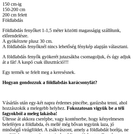
150 cm-ig
150-200 cm
200 cm felett
Földlabdás
Földlabdás fenyőket 1-1,5 méter közötti magasságig szállítunk,
előrendelésre.
A gyökérzete plusz 30 cm.
A földlabdás fenyőknél nincs lehetőség fénykép alapján választani.
A földlabdás fenyők gyökerét jutazsákba csomagoljuk, és úgy adjuk
át a fát! A kaspó csak illusztráció!!!
Egy termék se felelt meg a keresésnek.
Hogyan gondozzuk a földlabdás karácsonyfát?
Vásárlás után egy-két napra érdemes pincébe, garázsba tenni, ahol
hozzászokik a melegebb helyhez.
Fokozatosan vigyük be a téli
fagyokból a meleg lakásba!
Ültesse át akkora cserépbe, vagy konténerbe, hogy kényelmesen
beleférjen a földlabda, és mellé még bővan tegyünk laza, jó
minőségű virágföldet. A zsákvászont, amely a földlabdát borítja, ne