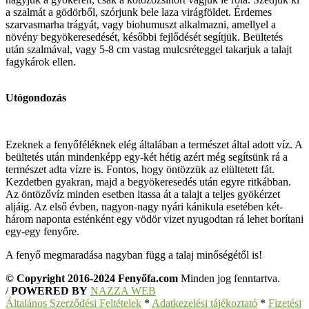
a szalmát a gödörből, szórjunk bele laza virágföldet. Érdemes
szarvasmarha trágyát, vagy biohumuszt alkalmazni, amellyel a
növény begyökeresedését, későbbi fejlődését segítjük. Beültetés
után szalmával, vagy 5-8 cm vastag mulcsréteggel takarjuk a talajt
fagykárok ellen.
Utógondozás
Ezeknek a fenyőféléknek elég általában a természet által adott víz. A
beültetés után mindenképp egy-két hétig azért még segítsünk rá a
természet adta vízre is. Fontos, hogy öntözzük az elültetett fát.
Kezdetben gyakran, majd a begyökeresedés után egyre ritkábban.
Az öntözővíz minden esetben itassa át a talajt a teljes gyökérzet
aljáig. Az első évben, nagyon-nagy nyári kánikula esetében két-
három naponta esténként egy vödör vizet nyugodtan rá lehet borítani
egy-egy fenyőre.
A fenyő megmaradása nagyban függ a talaj minőségétől is!
© Copyright 2016-2024 Fenyőfa.com
Minden jog fenntartva.
/
POWERED BY
NAZZA WEB
Általános Szerződési Feltételek
*
Adatkezelési tájékoztató
*
Fizetési