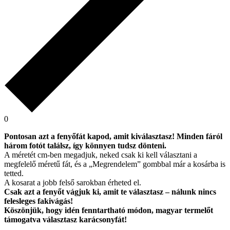
0
Pontosan azt a fenyőfát kapod, amit kiválasztasz! Minden fáról
három fotót találsz, így könnyen tudsz dönteni.
A méretét cm-ben megadjuk, neked csak ki kell választani a
megfelelő méretű fát, és a „Megrendelem” gombbal már a kosárba is
tetted.
A kosarat a jobb felső sarokban érheted el.
Csak azt a fenyőt vágjuk ki, amit te választasz – nálunk nincs
felesleges fakivágás!
Köszönjük, hogy idén fenntartható módon, magyar termelőt
támogatva választasz karácsonyfát!