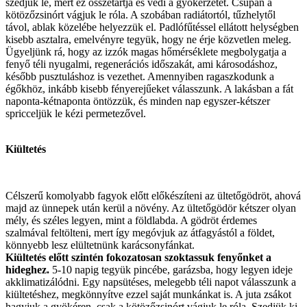
szedjük le, mert ez összetartja és védi a gyökérzetet. Csupán a
kötözőzsinórt vágjuk le róla. A szobában radiátortól, tűzhelytől
távol, ablak közelébe helyezzük el. Padlófűtéssel ellátott helységben
kisebb asztalra, emelvényre tegyük, hogy ne érje közvetlen meleg.
Ügyeljünk rá, hogy az izzók magas hőmérséklete megbolygatja a
fenyő téli nyugalmi, regenerációs időszakát, ami károsodáshoz,
később pusztuláshoz is vezethet. Amennyiben ragaszkodunk a
égőkhöz, inkább kisebb fényerejűeket válasszunk. A lakásban a fát
naponta-kétnaponta öntözzük, és minden nap egyszer-kétszer
spricceljük le kézi permetezővel.
Kiültetés
Célszerű komolyabb fagyok előtt előkészíteni az ültetőgödröt, ahová
majd az ünnepek után kerül a növény. Az ültetőgödör kétszer olyan
mély, és széles legyen, mint a földlabda. A gödröt érdemes
szalmával feltölteni, mert így megóvjuk az átfagyástól a földet,
könnyebb lesz elültetnünk karácsonyfánkat.
Kiültetés előtt szintén fokozatosan szoktassuk fenyőnket a
hideghez.
5-10 napig tegyük pincébe, garázsba, hogy legyen ideje
akklimatizálódni. Egy napsütéses, melegebb téli napot válasszunk a
kiültetéshez, megkönnyítve ezzel saját munkánkat is. A juta zsákot
hagyjuk a gyökéren, csak a kötözőzsinórt vágjuk le róla. Szedjük ki