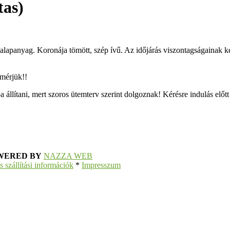
tas)
apanyag. Koronája tömött, szép ívű. Az időjárás viszontagságainak kem
 mérjük!!
ba állítani, mert szoros ütemterv szerint dolgoznak! Kérésre indulás előt
WERED BY
NAZZA WEB
és szállítási információk
*
Impresszum