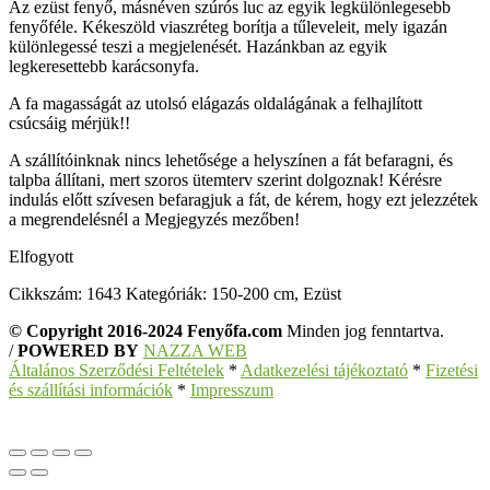
Az ezüst fenyő, másnéven szúrós luc az egyik legkülönlegesebb
fenyőféle. Kékeszöld viaszréteg borítja a tűleveleit, mely igazán
különlegessé teszi a megjelenését. Hazánkban az egyik
legkeresettebb karácsonyfa.
A fa magasságát az utolsó elágazás oldalágának a felhajlított
csúcsáig mérjük!!
A szállítóinknak nincs lehetősége a helyszínen a fát befaragni, és
talpba állítani, mert szoros ütemterv szerint dolgoznak! Kérésre
indulás előtt szívesen befaragjuk a fát, de kérem, hogy ezt jelezzétek
a megrendelésnél a Megjegyzés mezőben!
Elfogyott
Cikkszám:
1643
Kategóriák:
150-200 cm
,
Ezüst
© Copyright 2016-2024 Fenyőfa.com
Minden jog fenntartva.
/
POWERED BY
NAZZA WEB
Általános Szerződési Feltételek
*
Adatkezelési tájékoztató
*
Fizetési
és szállítási információk
*
Impresszum