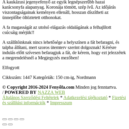
A kaukázusi jegenyefenyő az egyik legnépszerűbb hazai
karácsonyfa alapanyag. Koronája tömött, szép ívű. Az időjárás
viszontagságainak keményen ellenáll, hosszan díszítheti az
ünneplőbe öltöztetett otthonokat.
A fa magasságát az utolsó elágazás oldalágának a felhajlított
csúcsáig mérjük!!
A szállítóinknak nincs lehetősége a helyszínen a fát befaragni, és
talpba állítani, mert szoros ütemterv szerint dolgoznak! Kérésre
indulás előtt szívesen befaragjuk a fát, de kérem, hogy ezt jelezzétek
a megrendelésnél a Megjegyzés mezőben!
Elfogyott
Cikkszám:
1447
Kategóriák:
150 cm-ig
,
Nordmann
© Copyright 2016-2024 Fenyőfa.com
Minden jog fenntartva.
/
POWERED BY
NAZZA WEB
Általános Szerződési Feltételek
*
Adatkezelési tájékoztató
*
Fizetési
és szállítási információk
*
Impresszum