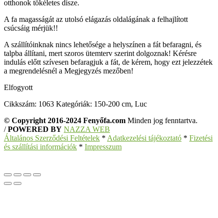
otthonok tökéletes dísze.
A fa magasságát az utolsó elágazás oldalágának a felhajlított
csúcsáig mérjük!!
A szállítóinknak nincs lehetősége a helyszínen a fát befaragni, és
talpba állítani, mert szoros ütemterv szerint dolgoznak! Kérésre
indulás előtt szívesen befaragjuk a fát, de kérem, hogy ezt jelezzétek
a megrendelésnél a Megjegyzés mezőben!
Elfogyott
Cikkszám:
1063
Kategóriák:
150-200 cm
,
Luc
© Copyright 2016-2024 Fenyőfa.com
Minden jog fenntartva.
/
POWERED BY
NAZZA WEB
Általános Szerződési Feltételek
*
Adatkezelési tájékoztató
*
Fizetési
és szállítási információk
*
Impresszum