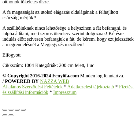
otthonok tökéletes dísze.
A fa magasságát az utolsó elágazás oldalágának a felhajlított
csúcsáig mérjük!!
A szállítóinknak nincs lehetősége a helyszínen a fát befaragni, és
talpba állítani, mert szoros ütemterv szerint dolgoznak! Kérésre
indulás előtt szívesen befaragjuk a fát, de kérem, hogy ezt jelezzétek
a megrendelésnél a Megjegyzés mezőben!
Elfogyott
Cikkszám:
1004
Kategóriák:
200 cm felett
,
Luc
© Copyright 2016-2024 Fenyőfa.com
Minden jog fenntartva.
/
POWERED BY
NAZZA WEB
Általános Szerződési Feltételek
*
Adatkezelési tájékoztató
*
Fizetési
és szállítási információk
*
Impresszum